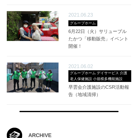
2021.06.23
グループホーム
6月22日（火）サリューブル
たかつ「移動販売」イベント
開催！
2021.06.02
グループホーム
デイサービス
介護
老人保健施設
小規模多機能施設
早雲会介護施設のCSR活動報
告（地域清掃）
ARCHIVE