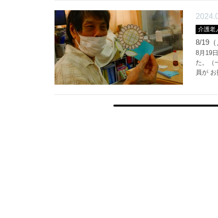
2024.
介護老
8/1
8月1
た。（
員が お