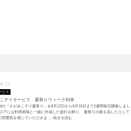
08.22
ービス
こデイサービス 夏祭りウィーク到来
例の「さがみこデイ夏祭り」を8月12日から8月16日まで1週間毎日開催しまし
フロアには利用者様と一緒に作成した提灯を飾り、 夏祭りの曲を流したりして
雰囲気を感じていただきま ...
続きを読む