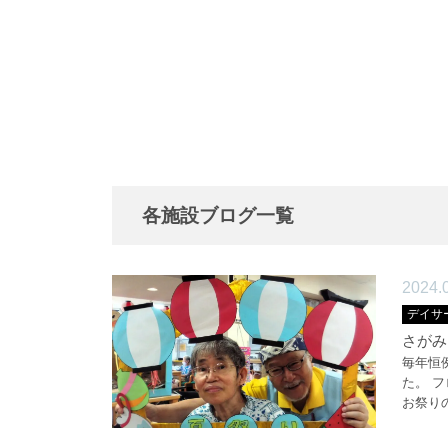
各施設ブログ一覧
2024.
デイサ
さがみ
毎年恒
た。 
お祭りの