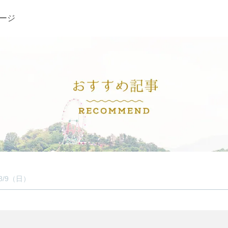
ージ
/9（日）