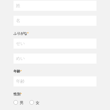
ふりがな
*
年齢
*
性別
*
男
女