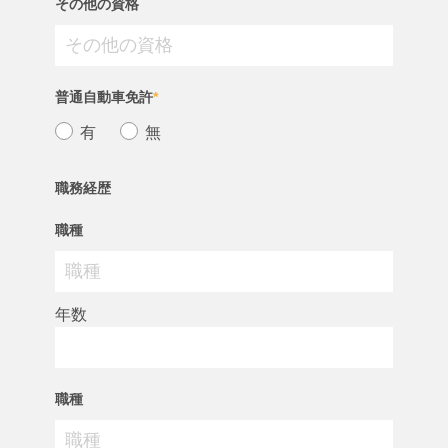
その他の資格
普通自動車免許
*
有
無
職務経歴
職種
年数
職種