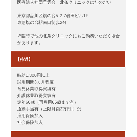
医療法人社団早雲会 北条クリニックはたのだい
東京都品川区旗の台5-2-7岩田ビル1F
東急旗の台駅南口徒歩2分
※臨時で他の北条クリニックにもご勤務いただく場合
があります。
【待遇】
時給1,300円以上
試用期間3ヵ月程度
育児休業取得実績有
介護休業取得実績有
定年60歳（再雇用65歳まで有）
通勤手当有（上限月額2万円まで）
雇用保険加入
社会保険加入